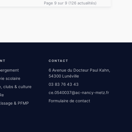
Page 9 sur 9 (126 actualités)
ENT
CONTACT
ébergement
6 Avenue du Docteur Paul Kahn,
54300 Lunéville
ie scolaire
03 83 76 43 43
, clubs & culture
ce.0540037@ac-nancy-metz.fr
Re
Formulaire de contact
tissage & PFMP