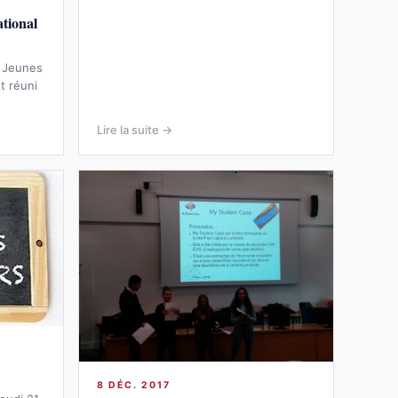
ational
r Jeunes
t réuni
Lire la suite →
8 DÉC. 2017