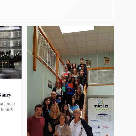
 Nancy
audience
dredi 6