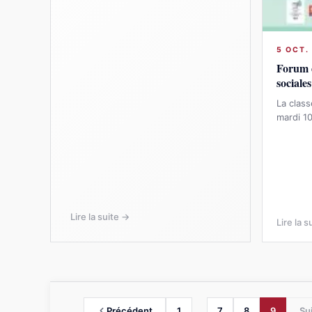
5 OCT.
Forum d
sociales
La clas
mardi 1
Lire la suite →
Lire la s
…
Précédent
1
7
8
9
Su