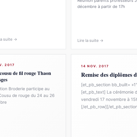
Réunion parents professeurs J
décembre à partir de 17h
la suite →
Lire la suite →
V. 2017
14 NOV. 2017
cousu de fil rouge Thaon
Remise des diplômes d
sges
[et_pb_section bb_built= »
tion Broderie participe au
[et_pb_text] La cérémonie d
Cousu de rouge du 24 au 26
vendredi 17 novembre à 15h
bre
[/et_pb_row][/et_pb_sectio