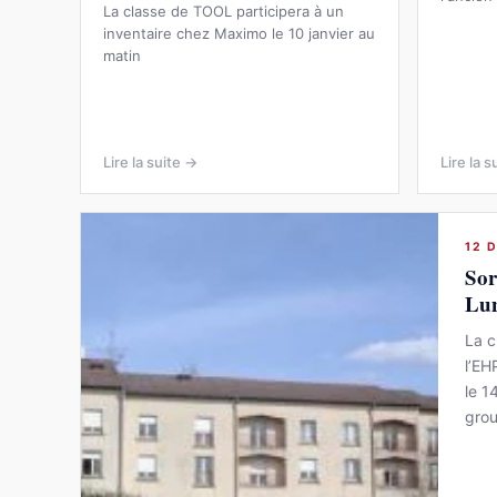
La classe de TOOL participera à un
inventaire chez Maximo le 10 janvier au
matin
Lire la suite →
Lire la s
12 
Sor
Lun
La c
l’EH
le 1
grou