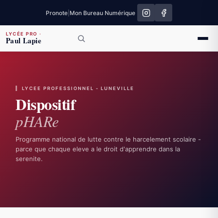
Pronote
|
Mon Bureau Numérique
LYCÉE PRO
·
Paul Lapie
LYCEE PROFESSIONNEL - LUNEVILLE
Dispositif
p
H
AR
e
Programme national de lutte contre le harcelement scolaire -
parce que chaque eleve a le droit d'apprendre dans la
serenite.