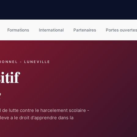
Formations
International
Partenaires
Portes ouverte
IONNEL - LUNEVILLE
itif
e
de lutte contre le harcelement scolaire -
eve a le droit d'apprendre dans la