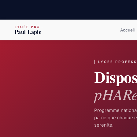
LYCÉE PRO
·
Accueil
Paul Lapie
LYCEE PROFESS
Dispos
p
H
AR
Programme national 
parce que chaque el
serenite.