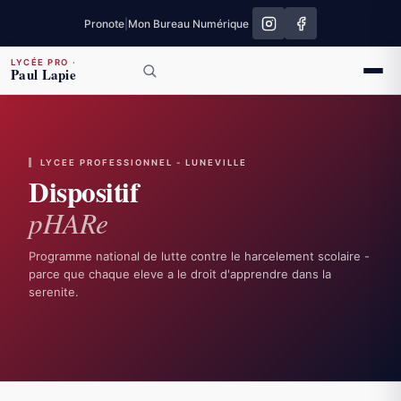
Pronote
|
Mon Bureau Numérique
LYCÉE PRO
·
Paul Lapie
LYCEE PROFESSIONNEL - LUNEVILLE
Dispositif
p
H
AR
e
Programme national de lutte contre le harcelement scolaire -
parce que chaque eleve a le droit d'apprendre dans la
serenite.