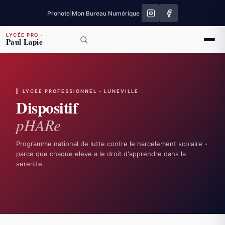
Pronote
|
Mon Bureau Numérique
LYCÉE PRO
·
Paul Lapie
LYCEE PROFESSIONNEL - LUNEVILLE
Dispositif
p
H
AR
e
Programme national de lutte contre le harcelement scolaire -
parce que chaque eleve a le droit d'apprendre dans la
serenite.