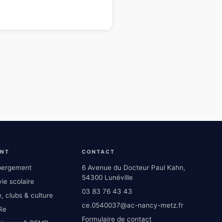
ENT
CONTACT
ébergement
6 Avenue du Docteur Paul Kahn,
54300 Lunéville
ie scolaire
03 83 76 43 43
, clubs & culture
ce.0540037@ac-nancy-metz.fr
Re
Formulaire de contact