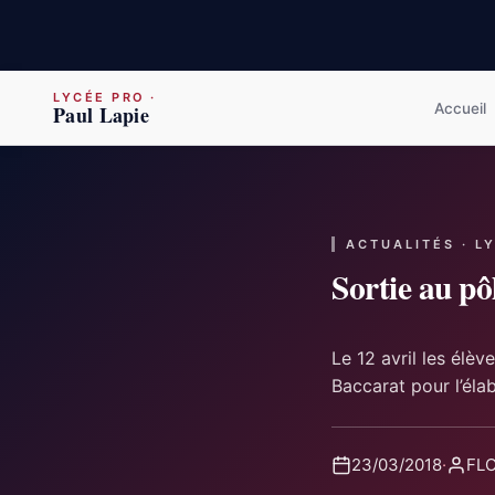
LYCÉE PRO
·
Accueil
Paul Lapie
ACTUALITÉS · L
Sortie au pô
Le 12 avril les élè
Baccarat pour l’éla
23/03/2018
·
FLO