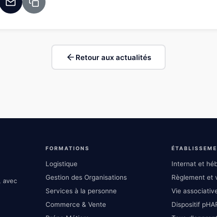
Retour aux actualités
FORMATIONS
ÉTABLISSEM
Logistique
Internat et h
Gestion des Organisations
Règlement et v
, avec
Services à la personne
Vie associative
Commerce & Vente
Dispositif pHA