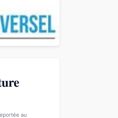
ture
reportée au