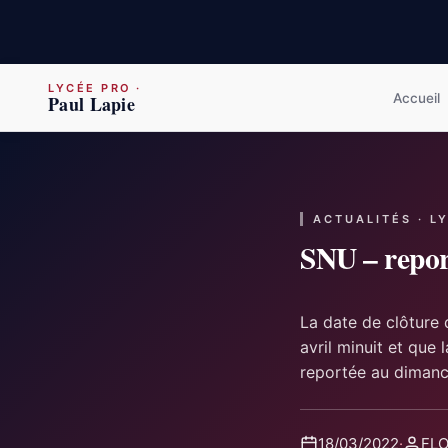
LYCÉE PRO
·
Accueil
Paul Lapie
ACTUALITÉS · L
SNU – report
La date de clôture 
avril minuit et que 
reportée au dimanc
18/03/2022
·
FLO