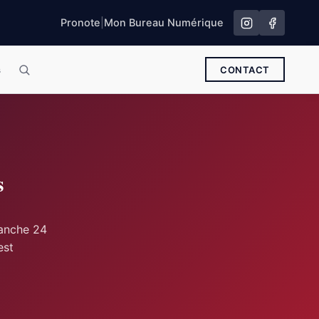
Pronote
|
Mon Bureau Numérique
s
CONTACT
s
manche 24
est