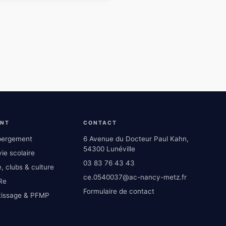
ENT
CONTACT
ébergement
6 Avenue du Docteur Paul Kahn,
54300 Lunéville
ie scolaire
03 83 76 43 43
, clubs & culture
ce.0540037@ac-nancy-metz.fr
Re
Formulaire de contact
tissage & PFMP