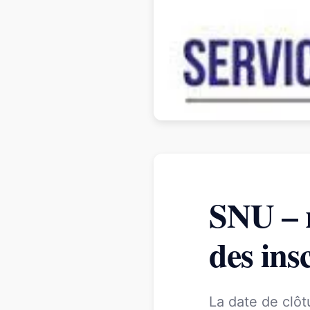
SNU – r
des ins
La date de clôt