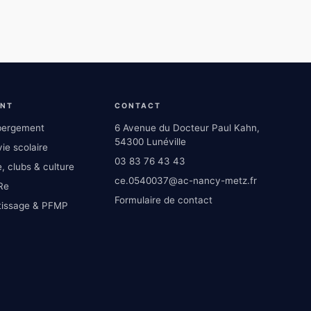
ENT
CONTACT
ébergement
6 Avenue du Docteur Paul Kahn,
54300 Lunéville
ie scolaire
03 83 76 43 43
, clubs & culture
ce.0540037@ac-nancy-metz.fr
Re
Formulaire de contact
tissage & PFMP