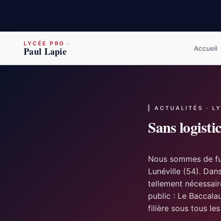
LYCÉE PRO
·
Accueil
Paul Lapie
ACTUALITÉS · L
Sans logisti
Nous sommes de fut
Lunéville (54). Dan
tellement nécessai
public : Le Baccala
filière sous tous le