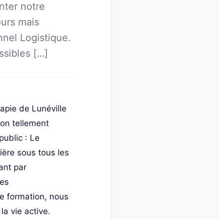
nter notre
ours mais
nel Logistique.
ssibles […]
apie de Lunéville
ion tellement
ublic : Le
ière sous tous les
ant par
ces
le formation, nous
a vie active.