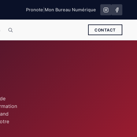
Pronote
|
Mon Bureau Numérique
s
CONTACT
 de
ormation
rand
otre