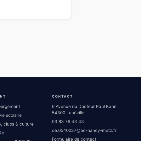
ENT
CONTACT
ébergement
6 Avenue du Docteur Paul Kahn,
54300 Lunéville
ie scolaire
03 83 76 43 43
, clubs & culture
ce.0540037@ac-nancy-metz.fr
Re
Formulaire de contact