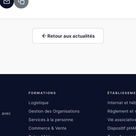
Retour aux actualités
FORMATIONS
ÉTABLISSEM
Logistique
Internat et h
Gestion des Organisations
Règlement et v
, avec
Services à la personne
Vie associative
Commerce & Vente
Dispositif pHA