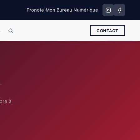
Pronote
|
Mon Bureau Numérique
s
CONTACT
l
bre à