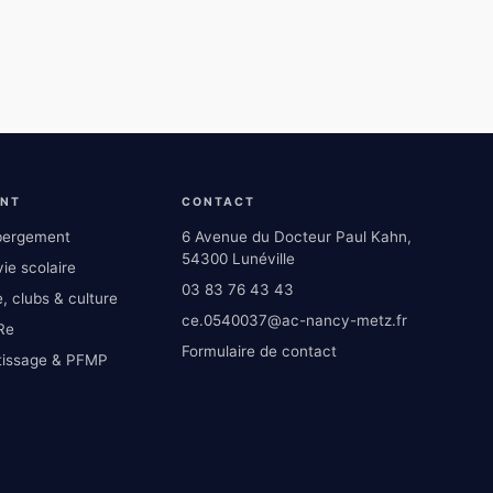
ENT
CONTACT
ébergement
6 Avenue du Docteur Paul Kahn,
54300 Lunéville
ie scolaire
03 83 76 43 43
, clubs & culture
ce.0540037@ac-nancy-metz.fr
Re
Formulaire de contact
tissage & PFMP