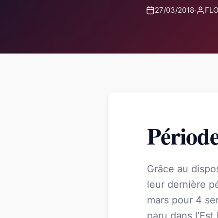
27/03/2018
·
FLO
Période
Grâce au dispos
leur dernière pé
mars pour 4 sem
paru dans l’Est 