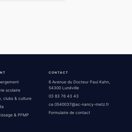
ENT
CONTACT
ébergement
6 Avenue du Docteur Paul Kahn,
54300 Lunéville
ie scolaire
03 83 76 43 43
, clubs & culture
ce.0540037@ac-nancy-metz.fr
Re
Formulaire de contact
tissage & PFMP