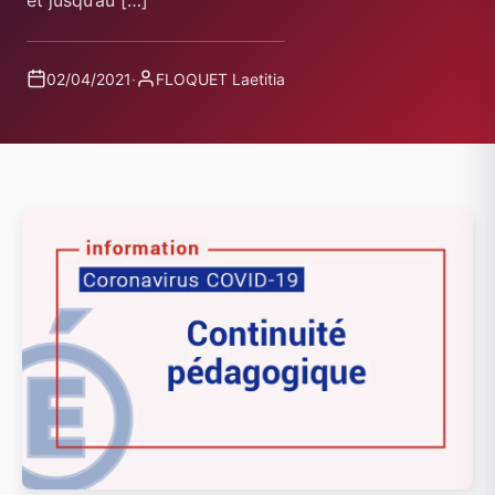
et jusqu’au […]
02/04/2021
·
FLOQUET Laetitia