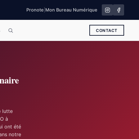
Pronote
|
Mon Bureau Numérique
s
CONTACT
naire
 lutte
CO à
ui ont été
ans notre