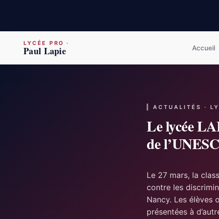
LYCÉE PRO
·
Accueil
Paul Lapie
ACTUALITÉS · L
Le lycée LA
de l’UNES
Le 27 mars, la cla
contre les discrimi
Nancy. Les élèves o
présentées à d’aut