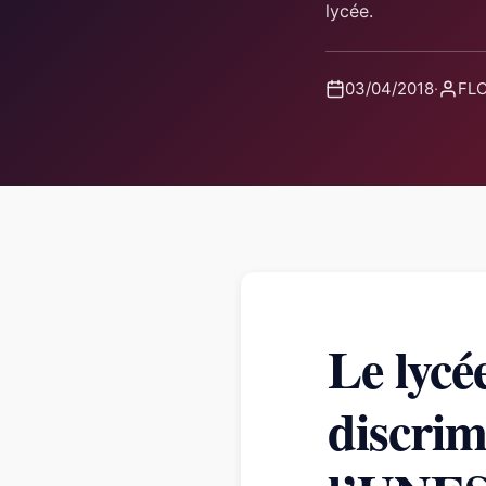
lycée.
03/04/2018
·
FLO
Le lycé
discrim