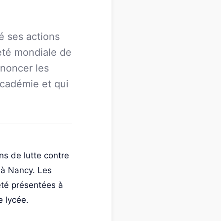
 ses actions
neté mondiale de
énoncer les
académie et qui
s de lutte contre
 à Nancy. Les
été présentées à
e lycée.