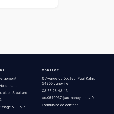
ENT
CONTACT
ébergement
6 Avenue du Docteur Paul Kahn,
54300 Lunéville
ie scolaire
03 83 76 43 43
, clubs & culture
ce.0540037@ac-nancy-metz.fr
Re
Formulaire de contact
tissage & PFMP