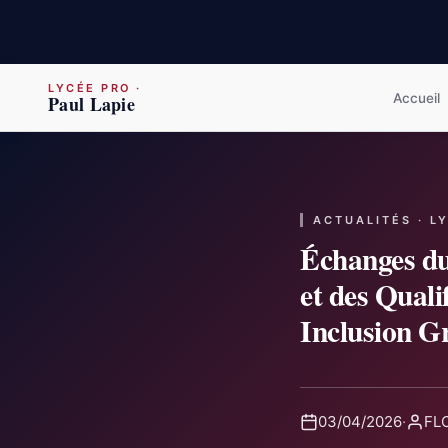
LYCÉE PRO
·
Accueil
Paul Lapie
ACTUALITÉS · L
Échanges du
et des Quali
Inclusion G
03/04/2026
·
FLO