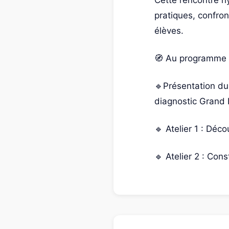
Cette rencontre hy
pratiques, confron
élèves.
🧭 Au programme 
🔹Présentation du 
diagnostic Grand 
🔹 Atelier 1 : Dé
🔹 Atelier 2 : Co