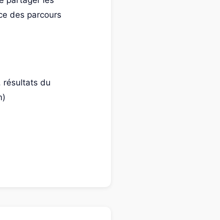
e partager les
vice des parcours
 résultats du
n)