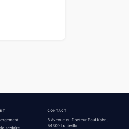
ENT
CONTACT
ébergement
6 Avenue du Docteur Paul Kahn,
54300 Lunéville
ie scolaire