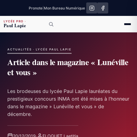
Pronote
|
Mon Bureau Numérique
LYCÉE PRO
·
Paul Lapie
ACTUALITÉS · LYCÉE PAUL LAPIE
Article dans le magazine « Lunéville
et vous »
Les brodeuses du lycée Paul Lapie lauréates du
prestigieux concours INMA ont été mises à l’honneur
dans le magazine » Lunéville et vous » de
décembre.
20/12/2019
·
FLOQUET Laetitia