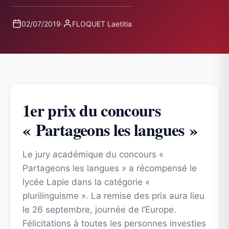
02/07/2019
·
FLOQUET Laetitia
1er prix du concours
« Partageons les langues »
Le jury académique du concours «
Partageons les langues » a récompensé le
lycée Lapie dans la catégorie «
plurilinguisme ». La remise des prix aura lieu
le 26 septembre, journée de l’Europe.
Félicitations à toutes les personnes investies